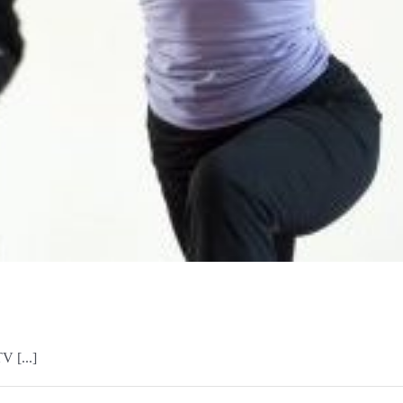
V [...]