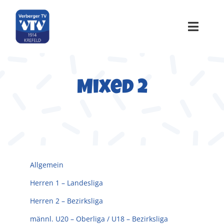
Zum
Inhalt
springen
Toggle
Naviga
Home
Mixed 2
Über uns
Sportangebote
Termine
Allgemein
Herren 1 – Landesliga
Galerie
Herren 2 – Bezirksliga
männl. U20 – Oberliga / U18 – Bezirksliga