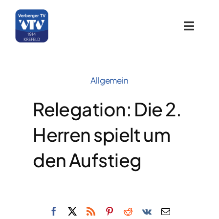
Zum
Inhalt
springen
Toggle
Naviga
Home
Allgemein
Über uns
Relegation: Die 2.
Sportangebote
Herren spielt um
den Aufstieg
Termine
Galerie