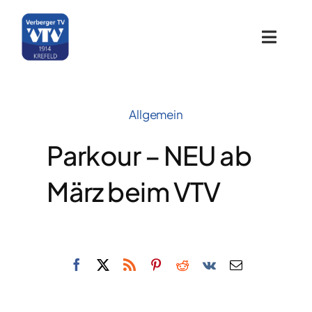
Zum
Inhalt
springen
Toggle
Naviga
Home
Allgemein
Über uns
Parkour – NEU ab
Sportangebote
März beim VTV
Termine
Galerie