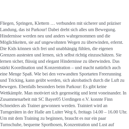
Kontakt
Sponsoren
Fliegen, Springen, Klettern … verbunden mit sicherer und präziser
Landung, das ist Parkour! Dabei dreht sich alles um Bewegung.
Hindernisse werden neu und anders wahrgenommen und die
Mitglied werden
Möglichkeiten, sie auf ungewohnten Wegen zu überwinden, erlernt.
Die Kids können sich frei und unabhängig fühlen, die eigenen
Grenzen austesten und lernen, sich selbst richtig einzuschätzen. Sie
lernen sicher, flüssig und elegant Hindernisse zu überwinden. Das
stärkt Koordination und Konzentration – und macht natürlich auch
eine Menge Spaß. Wie bei den verwandten Sportarten Freerunning
und Tricking, kann geübt werden, sich akrobatisch durch die Luft zu
bewegen. Ebenfalls besonders beim Parkour: Es gibt keine
Wettkämpfe. Man motiviert sich gegenseitig und lernt voneinander. In
Zusammenarbeit mit SC Bayer05 Uerdingen e.V. konnte Finn
Schneiders als Trainer gewonnen werden. Trainiert wird an
Turngeräten in der Halle am Luiter Weg 6, freitags 14.00 – 16.00 Uhr.
Um mit dem Training zu beginnen, braucht es nur ein paar
Turnschuhe, bequeme Sporthosen, Konzentration und Lust auf