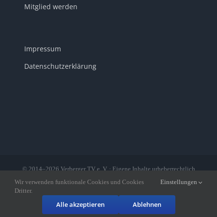
Mitglied werden
Impressum
Datenschutzerklärung
© 2014–2026 Verberger TV e. V. · Eigene Inhalte urheberrechtlich
geschützt · Bilder teilweise von der Bilddatenbank des LSB
Wir verwenden funktionale Cookies und Cookies
Einstellungen
www.lsb.nrw.de
Dritter.
Facebook
Alle akzeptieren
Ablehnen