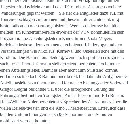
noch unter dem positiven Eindruck der am Vortag durchgeführten
Tagestour in das Meinvenn, dass auf Grund des Zuspruchs weitere
Wanderungen geplant werden. Sie rief die Mitglieder dazu auf, mit
Tourenvorschlägen zu kommen und diese mit ihrer Unterstützung
bestenfalls auch noch zu organisieren. Wer also Interesse hat, bitte
melden! Im Kinderturnbereich erweitert der VTV kontinuierlich sein
Programm. Die Abteilungsleiterin Kinderturnen Viola Meyers
berichtete insbesondere vom neu angebotenen Kinderyoga und den
Veranstaltungen wie Nikolaus, Karneval und Ostereiersuche mit den
Kindern. Die Badmintonabteilung, wenn auch sportlich erfolgreich,
sucht, wie Timon Ufermann stellvertretend berichtete, noch immer
einen Abteilungsleiter. Damit es aber nicht zum Stillstand kommt,
erklärten sich jedoch 3 Badmintoner bereit, bis dahin die Aufgaben des
Abteilungsleiters zu übernehmen. Der neue Abteilungsleiter Volleyball
Gregor Leigraf berichtete u.a. über die erfolgreiche Teilung der
Führungsarbeit mit den Youngstern Anika Tervoort und Eda Bilican.
Hans-Wilhelm Auler berichtete als Sprecher des Ältestenrates über die
vielen Reiseaktiviäten und die Kino-/Theaterbesuche. Erfreulich dass
bei den Unternehmungen bis zu 90 Seniorinnen und Senioren
mobilisiert werden konnten.