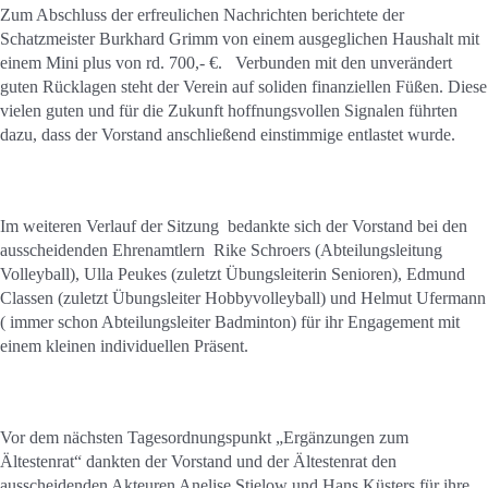
Zum Abschluss der erfreulichen Nachrichten berichtete der
Schatzmeister Burkhard Grimm von einem ausgeglichen Haushalt mit
einem Mini plus von rd. 700,- €. Verbunden mit den unverändert
guten Rücklagen steht der Verein auf soliden finanziellen Füßen. Diese
vielen guten und für die Zukunft hoffnungsvollen Signalen führten
dazu, dass der Vorstand anschließend einstimmige entlastet wurde.
Im weiteren Verlauf der Sitzung bedankte sich der Vorstand bei den
ausscheidenden Ehrenamtlern Rike Schroers (Abteilungsleitung
Volleyball), Ulla Peukes (zuletzt Übungsleiterin Senioren), Edmund
Classen (zuletzt Übungsleiter Hobbyvolleyball) und Helmut Ufermann
( immer schon Abteilungsleiter Badminton) für ihr Engagement mit
einem kleinen individuellen Präsent.
Vor dem nächsten Tagesordnungspunkt „Ergänzungen zum
Ältestenrat“ dankten der Vorstand und der Ältestenrat den
ausscheidenden Akteuren Anelise Stielow und Hans Küsters für ihre