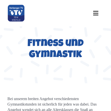
Zum
Inhalt
springen
Toggle
Naviga
Home
Fitness und
Über uns
Gymnastik
Sportangebote
Termine
Galerie
Bei unserem breiten Angebot verschiedensten
Gymnastikstunden ist sicherlich für jeden was dabei. Das
Angebot wendet sich an alle Altersklassen die Spaß an