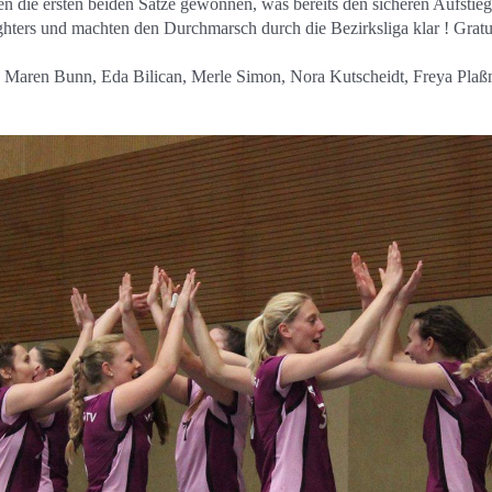
rden die ersten beiden Sätze gewonnen, was bereits den sicheren Aufst
ghters und machten den Durchmarsch durch die Bezirksliga klar ! Gratu
ers, Maren Bunn, Eda Bilican, Merle Simon, Nora Kutscheidt, Freya Pl