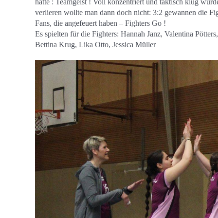
hatte : Teamgeist ! Voll konzentriert und taktisch klug wu
verlieren wollte man dann doch nicht: 3:2 gewannen die Fi
Fans, die angefeuert haben – Fighters Go !
Es spielten für die Fighters: Hannah Janz, Valentina Pött
Bettina Krug, Lika Otto, Jessica Müller