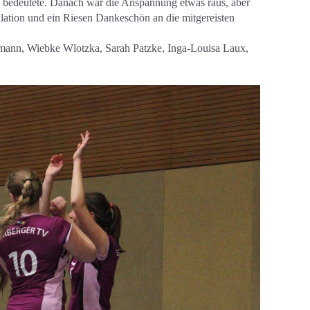
ieg bedeutete. Danach war die Anspannung etwas raus, aber
lation und ein Riesen Dankeschön an die mitgereisten
aßmann, Wiebke Wlotzka, Sarah Patzke, Inga-Louisa Laux,