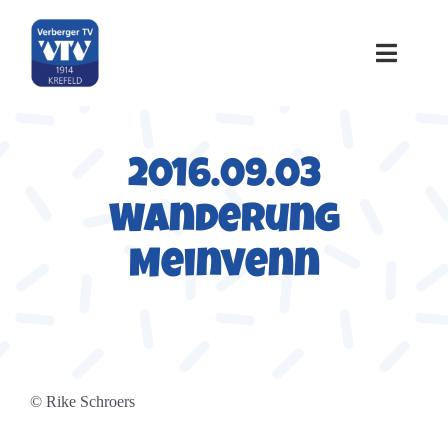
Zum
Inhalt
springen
Toggle
Naviga
Home
2016.09.03
Über uns
Wanderung
Sportangebote
Meinvenn
Termine
Galerie
© Rike Schroers