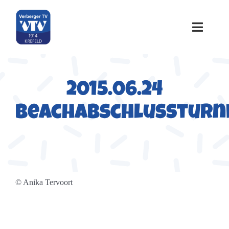
Zum
Inhalt
springen
Toggle
Naviga
Home
2015.06.24
Über uns
Beachabschlussturn
Sportangebote
Termine
© Anika Tervoort
Galerie