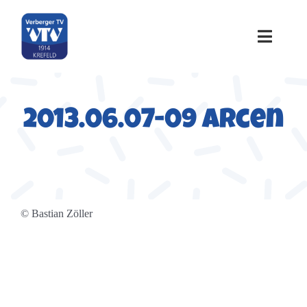
Zum
Inhalt
springen
Toggle
Naviga
Home
2013.06.07-09 Arcen
Über uns
Sportangebote
© Bastian Zöller
Termine
Galerie