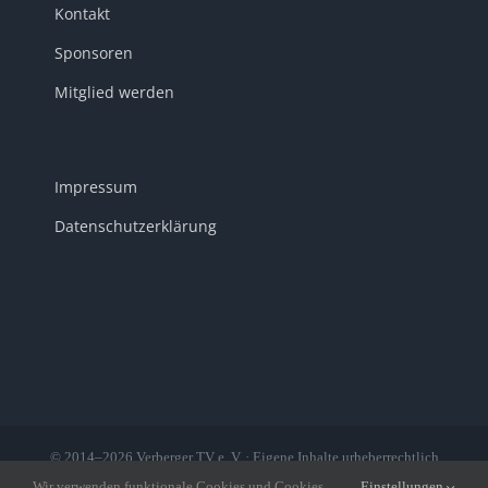
Kontakt
Sponsoren
Mitglied werden
Impressum
Datenschutzerklärung
© 2014–2026 Verberger TV e. V. · Eigene Inhalte urheberrechtlich
geschützt · Bilder teilweise von der Bilddatenbank des LSB
Wir verwenden funktionale Cookies und Cookies
Einstellungen