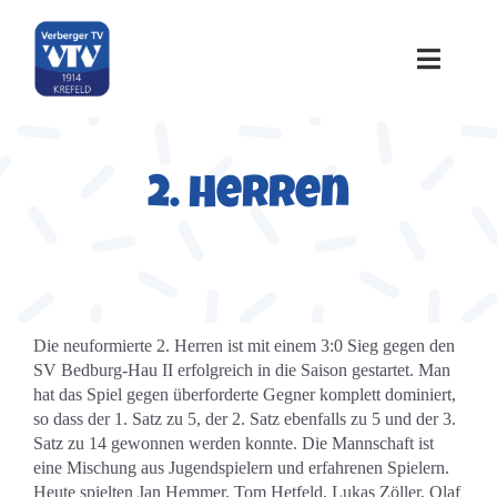
Zum
Inhalt
springen
Toggle
Naviga
Home
2. Herren
Über uns
Sportangebote
Die neuformierte 2. Herren ist mit einem 3:0 Sieg gegen den
Termine
SV Bedburg-Hau II erfolgreich in die Saison gestartet. Man
hat das Spiel gegen überforderte Gegner komplett dominiert,
so dass der 1. Satz zu 5, der 2. Satz ebenfalls zu 5 und der 3.
Galerie
Satz zu 14 gewonnen werden konnte. Die Mannschaft ist
eine Mischung aus Jugendspielern und erfahrenen Spielern.
Heute spielten Jan Hemmer, Tom Hetfeld, Lukas Zöller, Olaf