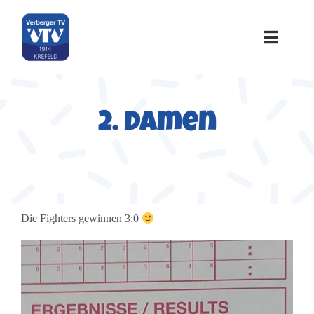
Zum
Inhalt
springen
Toggle
Naviga
Home
2. Damen
Über uns
Sportangebote
Die Fighters gewinnen 3:0
Termine
Galerie