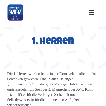
Zum
Inhalt
springen
Toggle
Naviga
Home
1. Herren
Über uns
Sportangebote
Die 1. Herren wurden heute in der Domstadt deutlich in ihre
Termine
Schranken gewiesen. Eine in allen Belangen
„durchwachsene“ Leistung der Verberger führte zu einem
ungefährdeten 3:1 Sieg der 2. Mannschaft des AVC Köln.
Galerie
Jetzt heißt es für die Verberger: Sicherheit und
Selbstbewusstsein für die kommenden Aufgaben
wiederherstellen !