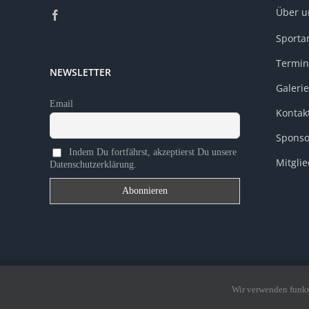
Über u
Sporta
Termin
NEWSLETTER
Galerie
Email
Kontak
Sponso
Indem Du fortfährst, akzeptierst Du unsere
Mitgli
Datenschutzerklärung.
© 2014–2026 Verberger TV e. V. · Eigene Inhalte urheberrechtlich ge
Wir verwenden funkt
www.lsb.nrw.de