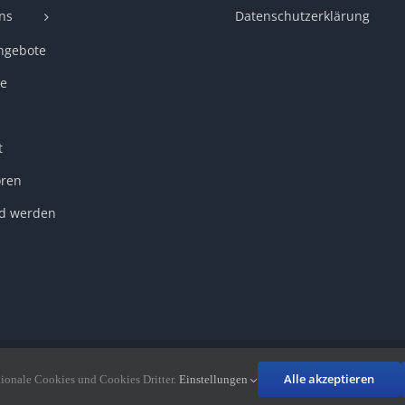
ns
Datenschutzerklärung
ngebote
e
t
ren
ed werden
schützt · Bilder teilweise von der Bilddatenbank des LSB
Alle akzeptieren
ionale Cookies und Cookies Dritter.
Einstellungen